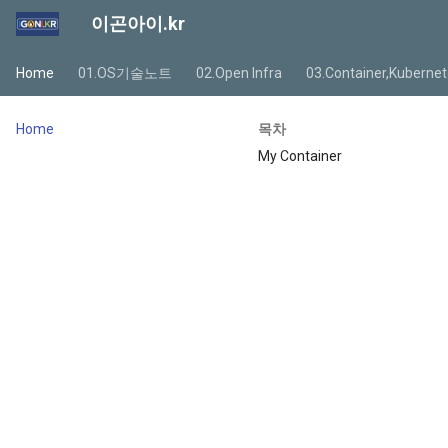
이곤아이.kr
Home
01.OS기술노트
02.Open Infra
03.Container,Kuberne
Home
목차
My Container