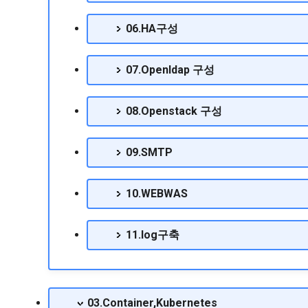
06.HA구성
07.Openldap 구성
08.Openstack 구성
09.SMTP
10.WEBWAS
11.log구축
03.Container,Kubernetes