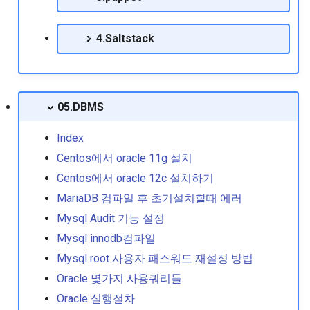
치하는 방법
postgresSQL 9.2.4 설치
4.Saltstack
Gzip 압축률 확인
postgresSQL 9.4.26 설치
Gzip으로 압축된 파일 내용
Postgresql 데이터 백업및관
기
리
05.DBMS
Iptables에서 icmp차단
Index
Centos에서 oracle 11g 설치
Lvm 볼륨 확장 및 파일시
Centos에서 oracle 12c 설치하기
용량 확장 작업
MariaDB 컴파일 후 초기설치할때 에러
Make multithread 옵션
Mysql Audit 기능 설정
Mysql innodb컴파일
Meminfo 내용 분석 방법
Mysql root 사용자 패스워드 재설정 방법
Oracle 몇가지 사용쿼리들
Nmcli기반의 네트워크 설
Oracle 실행절차