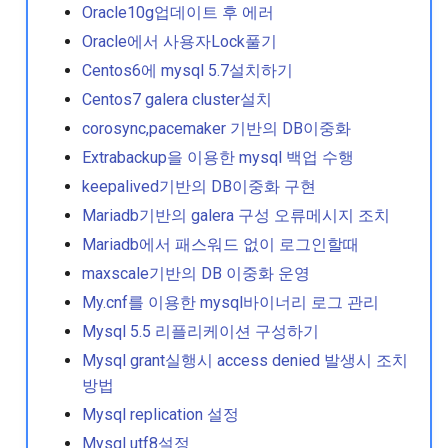
Oraclelinux8에서 pacemak
Oracle10g업데이트 후 에러
설치하기
Oracle에서 사용자Lock풀기
Centos6에 mysql 5.7설치하기
Samba messages read dat
Centos7 galera cluster설치
failure
corosync,pacemaker 기반의 DB이중화
Sar와 ksar를 이용한 서버
Extrabackup을 이용한 mysql 백업 수행
확인
keepalived기반의 DB이중화 구현
Mariadb기반의 galera 구성 오류메시지 조치
Ssh 패스워드 없이 로그인
Mariadb에서 패스워드 없이 로그인할때
기
maxscale기반의 DB 이중화 운영
Valgrind를 이용한 메모리 
My.cnf를 이용한 mysql바이너리 로그 관리
크
Mysql 5.5 리플리케이션 구성하기
Mysql grant실행시 access denied 발생시 조치
Xenserver gpt disallow
방법
Mysql replication 설정
Xenserver localdisk 리포
Mysql utf8설정
리 구성