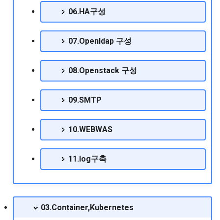
RedHat EnterpriseLinux 9.1
06.HA구성
Release Note
RHEL8에서 selinux OFF하
특정 노드에만 배포할 수 
Mysql 5.5 리플리케이션 구성
방법
taint 설정하기
하기
RedHat EnterpriseLinux 9.2
07.Openldap 구성
Release Note
RHEL환경에서 ssh 접속시
Mysql grant실행시 access
locale warning 메시지 출
denied 발생시 조치방법
08.Openstack 구성
RedHat EnterpriseLinux 9.3
조치사항
Release Note
Mysql replication 설정
09.SMTP
RockyLinux OS설치 절차
RedHat EnterpriseLinux 9.4
Mysql utf8설정
Release Note
Traffic Control 기반의 트
10.WEBWAS
제어
Mysql 기반의 리플리케이션
RedHat EnterpriseLinux 9.5
및 mmm 설치
11.log구축
Release Note
VMware GuestOS에서 마
5버튼 작동안될 경우 조치
Mysql 데이터값 변경하기
RedHat EnterpriseLinux 9.6
법
Release Note
mysql 리플리케이션 UUID오
03.Container,Kubernetes
centos bonding Active 
류문제
RedHat EnterpriseLinux 9.7
이스 변경