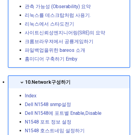
력 이슈
관측 가능성 (Obserability) 요약
리눅스를 데스크탑처럼 사용기.
좀비 프로세스 종료 방법
리눅스에서 스타도전기
특정버전의 rpm 패키지 설
사이트신뢰성엔지니어링(SRE)의 요약
하기
크롬브라우져에서 공룡게임하기
파일백업을위한 bareos 소개
홈미디어 구축하기 Emby
10.Network구성하기
Index
Dell N1548 snmp설정
Dell N1548에 포트별 Enable,Disable
N1548 포트 정보 설정
N1548 호스트네임 설정하기