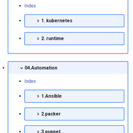
Index
Release Note
Mysql 백업데이터에서 일부
Centos6에서 iscsi 연결하
데이터만 적용하기
1. kubernetes
RedHat EnterpriseLinux 9.8
Release Note
Centos6에서 네트워크 장
Mysqlcheck 유틸리티 사용법
명 변경
2. runtime
Mysql에서 binlog 삭제
Centos7에서 vnc 구성하기
Mytop 설치하기
Centos기반에서 사용자 
04.Automation
킬 방법
Oracle 10g dbstart에러 조치
방법
Index
centos에서 NIC 브릿지 인
페이스 구성
Oracle 10g 실행시 failed to
1.Ansible
auto start메시지 출력할때
Emmc 드라이브에서 linux 
2.packer
치 에러
Oracle 10g 아카이브 모드 설
정
Esxi 설치시 최소용량으로
3.puppet