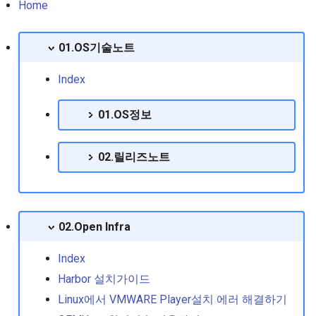
서 설치하기
Centos UUID확인방법
clamd설치,Sendmail 연동
Linux Container Runtime 
N1548 mgmt ip 설정
Zabbix구성하기
Ceph 스토리지 구축
설정
Php컴파일 정보 확인하기
Home
RedHat EnterpriseLinux 8
Mysql root 사용자 패스워드
Macos 연동
K8s 강제로 pod 종료시키
05. Ansible Playbook작성
본 소개
Pip로 docker compose 설치
재설정 방법
Centos 방화벽 명령 실패
Procmailrc를 이용한 스팸
방법
insecure registry 설정하기
기
N1548 배너설정
Roundcube 업데이트 후 
01.OS기술노트
오류
일 차단
Docker podman
Nexus(raw) 형태 리포지터리
인 ui변경
RedHat EnterpriseLinux 8.0
Oracle 몇가지 사용쿼리들
에서 curl을 이용한 파일 관리
Centos4에서 Bash 업데이
K8s 노드이름 변경
06. AWX 설치절차
스위치 정보 저장
Index
Release Note
Rancher 패스워드 초기화 방
명령어
진행하기
sendmail Trouble Shooting
Podman사용하기
Webalizer 설치하기
법
Oracle 실행절차
Kubeadm 노드추가
07. awx에서 rest api 사
01.OS정보
RedHat EnterpriseLinux 8.1
Proftpd chroot설정법
Centos5에서 Sendmail 구
Sendmail 로그 분석하기
Podman에서 컨테이너가 
아파치 트래픽 제한 CBAN
Release Note
01.모니터링
하기
되지 않을때 조치방법
Oracle10g업데이트 후 에러
설치하기
Kubeconfig 이해하기
08. Ansible Role
02.릴리즈노트
Seafile client설치(리눅스)
RedHat EnterpriseLinux 8.2
02.스토리지
Centos7(vsftp 3.x) chroo
Oracle에서 사용자Lock풀기
업로드폴더 웹실행 차단.
kubernetes 수직확장을 위
09. AWX 사용메뉴얼
Release Note
하기
virtualBox에서 windows11 설
VPA사용기
03.쉘스크립트개발
치하기
Centos6에 mysql 5.7설치하
웹로그 분석 Awstats 설치
10. 데이터 백업 복구
RedHat EnterpriseLinux 8.3
02.Open Infra
Centos7에 프록시 서버 설
기
기
kubernetes Istio구성정보
Release Note
하기
04.git
갤럭시 탭을 자동차 내비게이
11. Foreman와 Ansible
Index
션으로 환골탈퇴하기
Centos7 galera cluster설치
Kubernetes에서 노드 rejoi
RedHat EnterpriseLinux 8.4
Centos7환경에서 VNC서
Harbor 설치가이드
05.ELK Stack 공유
방법
12. awx구동시 AWX
Release Note
실행시킬때 vnc failed로 
관측 가능성 (Obserability) 요
corosync,pacemaker 기반의
Upgrading 무한반복 출력 
Linux에서 VMWARE Player설치 에러 해결하기
할때
약
06.HA구성
DB이중화
kubernetes에서 수평확장
결방법