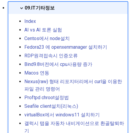
2
09.IT기타정보
싱글모드 진입절차
Index
AI vs AI 토론 실험
예전버전 패키지(커널) 보
Centos에서 node설치
수 설정
Fedora23 에 openxenmanager 설치하기
우분투 네트워크 설정하기
RDP원격접속시 인증오류
Bind9.8버전에서 cpu사용량 증가
우분투 몇가지 정보들
Macos 연동
Nexus(raw) 형태 리포지터리에서 curl을 이용한
우분투 resolv.conf 파일 
파일 관리 명령어
하기
Proftpd chroot설정법
재부팅 없이 임시로 호스
Seafile client설치(리눅스)
임 변경
virtualBox에서 windows11 설치하기
갤럭시 탭을 자동차 내비게이션으로 환골탈퇴하
저널로그에서 의 반복적인
기