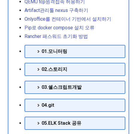
QEMU tcp원격접속 허용하기
RedHat EnterpriseLinux 8.5
위한 HPA소개
Artifact관리툴 nexus 구축하기
Release Note
Centos8에서 nic 이름 변경
리눅스를 데스크탑처럼 사용
07.Openldap 구성
Extrabackup을 이용한 mysql
Onlyoffice를 컨테이너 기반에서 설치하기
기.
백업 수행
pod 구동될때
RedHat EnterpriseLinux 8.6
Pip로 docker compose 설치 오류
Centos기반의 loop devic
Imageinspecterror or readl
08.Openstack 구성
Release Note
성
리눅스에서 스타도전기
invalid argument error 메
keepalived기반의 DB이중화
Rancher 패스워드 초기화 방법
발생
구현
09.SMTP
RedHat EnterpriseLinux 8.7
Centos에서 네이버 웨일
사이트신뢰성엔지니어링
01.모니터링
Release Note
하기
(SRE)의 요약
Rbac기반의 namespace 
Mariadb기반의 galera 구성 오
10.WEBWAS
부여
류메시지 조치
02.스토리지
RedHat EnterpriseLinux 8.8
Centos에서 본딩구성하기
크롬브라우져에서 공룡게임
11.log구축
Release Note
하기
워커노드 제외방법
Mariadb에서 패스워드 없이
Linux 디스크 스케쥴링
로그인할때
03.쉘스크립트개발
RedHat EnterpriseLinux 9
파일백업을위한 bareos 소개
일반계정에서 kubectl 사
본 소개
Oraclelinux8 버전에서 특
기 위한 절차
maxscale기반의 DB 이중화
04.git
전 커널로 부팅 하기
운영
홈미디어 구축하기 Emby
RedHat EnterpriseLinux 9.0
컨테이너 구동시 unknown
Release Note
RHEL8계열의 root 패스워
server host 메시지 뜨면서
My.cnf를 이용한 mysql바이너
05.ELK Stack 공유
초기화절차
동실패
리 로그 관리