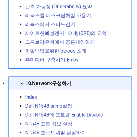
력 이슈
관측 가능성 (Obserability) 요약
리눅스를 데스크탑처럼 사용기.
좀비 프로세스 종료 방법
리눅스에서 스타도전기
특정버전의 rpm 패키지 설
사이트신뢰성엔지니어링(SRE)의 요약
하기
크롬브라우져에서 공룡게임하기
파일백업을위한 bareos 소개
홈미디어 구축하기 Emby
10.Network구성하기
Index
Dell N1548 snmp설정
Dell N1548에 포트별 Enable,Disable
N1548 포트 정보 설정
N1548 호스트네임 설정하기