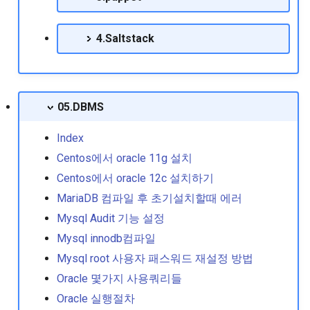
치하는 방법
postgresSQL 9.2.4 설치
4.Saltstack
Gzip 압축률 확인
postgresSQL 9.4.26 설치
Gzip으로 압축된 파일 내용
Postgresql 데이터 백업및관
기
리
05.DBMS
Iptables에서 icmp차단
Index
Centos에서 oracle 11g 설치
Lvm 볼륨 확장 및 파일시
Centos에서 oracle 12c 설치하기
용량 확장 작업
MariaDB 컴파일 후 초기설치할때 에러
Make multithread 옵션
Mysql Audit 기능 설정
Mysql innodb컴파일
Meminfo 내용 분석 방법
Mysql root 사용자 패스워드 재설정 방법
Oracle 몇가지 사용쿼리들
Nmcli기반의 네트워크 설
Oracle 실행절차