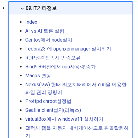
2
09.IT기타정보
싱글모드 진입절차
Index
AI vs AI 토론 실험
예전버전 패키지(커널) 보
Centos에서 node설치
수 설정
Fedora23 에 openxenmanager 설치하기
우분투 네트워크 설정하기
RDP원격접속시 인증오류
Bind9.8버전에서 cpu사용량 증가
우분투 몇가지 정보들
Macos 연동
Nexus(raw) 형태 리포지터리에서 curl을 이용한
우분투 resolv.conf 파일 
파일 관리 명령어
하기
Proftpd chroot설정법
재부팅 없이 임시로 호스
Seafile client설치(리눅스)
임 변경
virtualBox에서 windows11 설치하기
갤럭시 탭을 자동차 내비게이션으로 환골탈퇴하
저널로그에서 의 반복적인
기