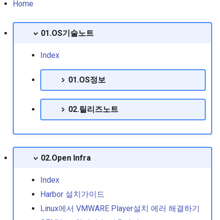
서 설치하기
Centos UUID확인방법
clamd설치,Sendmail 연동
Linux Container Runtime 
N1548 mgmt ip 설정
Zabbix구성하기
Ceph 스토리지 구축
설정
Php컴파일 정보 확인하기
Home
RedHat EnterpriseLinux 8
Mysql root 사용자 패스워드
Macos 연동
K8s 강제로 pod 종료시키
05. Ansible Playbook작성
본 소개
Pip로 docker compose 설치
재설정 방법
Centos 방화벽 명령 실패
Procmailrc를 이용한 스팸
방법
insecure registry 설정하기
기
N1548 배너설정
Roundcube 업데이트 후 
01.OS기술노트
오류
일 차단
Docker podman
Nexus(raw) 형태 리포지터리
인 ui변경
RedHat EnterpriseLinux 8.0
Oracle 몇가지 사용쿼리들
에서 curl을 이용한 파일 관리
Centos4에서 Bash 업데이
K8s 노드이름 변경
06. AWX 설치절차
스위치 정보 저장
Index
Release Note
Rancher 패스워드 초기화 방
명령어
진행하기
sendmail Trouble Shooting
Podman사용하기
Webalizer 설치하기
법
Oracle 실행절차
Kubeadm 노드추가
07. awx에서 rest api 사
01.OS정보
RedHat EnterpriseLinux 8.1
Proftpd chroot설정법
Centos5에서 Sendmail 구
Sendmail 로그 분석하기
Podman에서 컨테이너가 
아파치 트래픽 제한 CBAN
Release Note
01.모니터링
하기
되지 않을때 조치방법
Oracle10g업데이트 후 에러
설치하기
Kubeconfig 이해하기
08. Ansible Role
02.릴리즈노트
Seafile client설치(리눅스)
RedHat EnterpriseLinux 8.2
02.스토리지
Centos7(vsftp 3.x) chroo
Oracle에서 사용자Lock풀기
업로드폴더 웹실행 차단.
kubernetes 수직확장을 위
09. AWX 사용메뉴얼
Release Note
하기
virtualBox에서 windows11 설
VPA사용기
03.쉘스크립트개발
치하기
Centos6에 mysql 5.7설치하
웹로그 분석 Awstats 설치
10. 데이터 백업 복구
RedHat EnterpriseLinux 8.3
02.Open Infra
Centos7에 프록시 서버 설
기
기
kubernetes Istio구성정보
Release Note
하기
04.git
갤럭시 탭을 자동차 내비게이
11. Foreman와 Ansible
Index
션으로 환골탈퇴하기
Centos7 galera cluster설치
Kubernetes에서 노드 rejoi
RedHat EnterpriseLinux 8.4
Centos7환경에서 VNC서
Harbor 설치가이드
05.ELK Stack 공유
방법
12. awx구동시 AWX
Release Note
실행시킬때 vnc failed로 
관측 가능성 (Obserability) 요
corosync,pacemaker 기반의
Upgrading 무한반복 출력 
Linux에서 VMWARE Player설치 에러 해결하기
할때
약
06.HA구성
DB이중화
kubernetes에서 수평확장
결방법