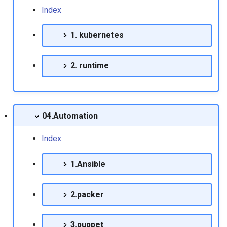
Index
Release Note
Mysql 백업데이터에서 일부
Centos6에서 iscsi 연결하
데이터만 적용하기
1. kubernetes
RedHat EnterpriseLinux 9.8
Release Note
Centos6에서 네트워크 장
Mysqlcheck 유틸리티 사용법
명 변경
2. runtime
Mysql에서 binlog 삭제
Centos7에서 vnc 구성하기
Mytop 설치하기
Centos기반에서 사용자 
04.Automation
킬 방법
Oracle 10g dbstart에러 조치
방법
Index
centos에서 NIC 브릿지 인
페이스 구성
Oracle 10g 실행시 failed to
1.Ansible
auto start메시지 출력할때
Emmc 드라이브에서 linux 
2.packer
치 에러
Oracle 10g 아카이브 모드 설
정
Esxi 설치시 최소용량으로
3.puppet