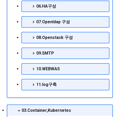
RedHat EnterpriseLinux 9.1
06.HA구성
Release Note
RHEL8에서 selinux OFF하
특정 노드에만 배포할 수 
Mysql 5.5 리플리케이션 구성
방법
taint 설정하기
하기
RedHat EnterpriseLinux 9.2
07.Openldap 구성
Release Note
RHEL환경에서 ssh 접속시
Mysql grant실행시 access
locale warning 메시지 출
denied 발생시 조치방법
08.Openstack 구성
RedHat EnterpriseLinux 9.3
조치사항
Release Note
Mysql replication 설정
09.SMTP
RockyLinux OS설치 절차
RedHat EnterpriseLinux 9.4
Mysql utf8설정
Release Note
Traffic Control 기반의 트
10.WEBWAS
제어
Mysql 기반의 리플리케이션
RedHat EnterpriseLinux 9.5
및 mmm 설치
11.log구축
Release Note
VMware GuestOS에서 마
5버튼 작동안될 경우 조치
Mysql 데이터값 변경하기
RedHat EnterpriseLinux 9.6
법
Release Note
mysql 리플리케이션 UUID오
03.Container,Kubernetes
centos bonding Active 
류문제
RedHat EnterpriseLinux 9.7
이스 변경