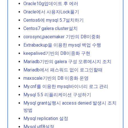
Oraclelinux8에서 pacemak
Oracle10g업데이트 후 에러
설치하기
Oracle에서 사용자Lock풀기
Centos6에 mysql 5.7설치하기
Samba messages read dat
Centos7 galera cluster설치
failure
corosync,pacemaker 기반의 DB이중화
Sar와 ksar를 이용한 서버
Extrabackup을 이용한 mysql 백업 수행
확인
keepalived기반의 DB이중화 구현
Mariadb기반의 galera 구성 오류메시지 조치
Ssh 패스워드 없이 로그인
Mariadb에서 패스워드 없이 로그인할때
기
maxscale기반의 DB 이중화 운영
Valgrind를 이용한 메모리 
My.cnf를 이용한 mysql바이너리 로그 관리
크
Mysql 5.5 리플리케이션 구성하기
Mysql grant실행시 access denied 발생시 조치
Xenserver gpt disallow
방법
Mysql replication 설정
Xenserver localdisk 리포
Mysql utf8설정
리 구성