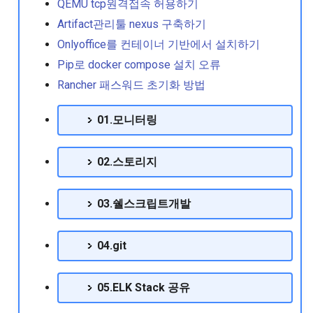
QEMU tcp원격접속 허용하기
RedHat EnterpriseLinux 8.5
위한 HPA소개
Artifact관리툴 nexus 구축하기
Release Note
Centos8에서 nic 이름 변경
리눅스를 데스크탑처럼 사용
07.Openldap 구성
Extrabackup을 이용한 mysql
Onlyoffice를 컨테이너 기반에서 설치하기
기.
백업 수행
pod 구동될때
RedHat EnterpriseLinux 8.6
Pip로 docker compose 설치 오류
Centos기반의 loop devic
Imageinspecterror or readl
08.Openstack 구성
Release Note
성
리눅스에서 스타도전기
invalid argument error 메
keepalived기반의 DB이중화
Rancher 패스워드 초기화 방법
발생
구현
09.SMTP
RedHat EnterpriseLinux 8.7
Centos에서 네이버 웨일
사이트신뢰성엔지니어링
01.모니터링
Release Note
하기
(SRE)의 요약
Rbac기반의 namespace 
Mariadb기반의 galera 구성 오
10.WEBWAS
부여
류메시지 조치
02.스토리지
RedHat EnterpriseLinux 8.8
Centos에서 본딩구성하기
크롬브라우져에서 공룡게임
11.log구축
Release Note
하기
워커노드 제외방법
Mariadb에서 패스워드 없이
Linux 디스크 스케쥴링
로그인할때
03.쉘스크립트개발
RedHat EnterpriseLinux 9
파일백업을위한 bareos 소개
일반계정에서 kubectl 사
본 소개
Oraclelinux8 버전에서 특
기 위한 절차
maxscale기반의 DB 이중화
04.git
전 커널로 부팅 하기
운영
홈미디어 구축하기 Emby
RedHat EnterpriseLinux 9.0
컨테이너 구동시 unknown
Release Note
RHEL8계열의 root 패스워
server host 메시지 뜨면서
My.cnf를 이용한 mysql바이너
05.ELK Stack 공유
초기화절차
동실패
리 로그 관리