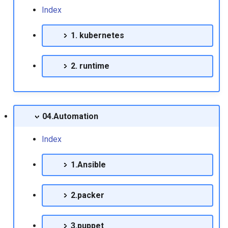
Index
Release Note
Mysql 백업데이터에서 일부
Centos6에서 iscsi 연결하
데이터만 적용하기
1. kubernetes
RedHat EnterpriseLinux 9.8
Release Note
Centos6에서 네트워크 장
Mysqlcheck 유틸리티 사용법
명 변경
2. runtime
Mysql에서 binlog 삭제
Centos7에서 vnc 구성하기
Mytop 설치하기
Centos기반에서 사용자 
04.Automation
킬 방법
Oracle 10g dbstart에러 조치
방법
Index
centos에서 NIC 브릿지 인
페이스 구성
Oracle 10g 실행시 failed to
1.Ansible
auto start메시지 출력할때
Emmc 드라이브에서 linux 
2.packer
치 에러
Oracle 10g 아카이브 모드 설
정
Esxi 설치시 최소용량으로
3.puppet