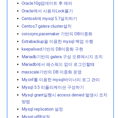
Oraclelinux8에서 pacemak
Oracle10g업데이트 후 에러
설치하기
Oracle에서 사용자Lock풀기
Centos6에 mysql 5.7설치하기
Samba messages read dat
Centos7 galera cluster설치
failure
corosync,pacemaker 기반의 DB이중화
Sar와 ksar를 이용한 서버
Extrabackup을 이용한 mysql 백업 수행
확인
keepalived기반의 DB이중화 구현
Mariadb기반의 galera 구성 오류메시지 조치
Ssh 패스워드 없이 로그인
Mariadb에서 패스워드 없이 로그인할때
기
maxscale기반의 DB 이중화 운영
Valgrind를 이용한 메모리 
My.cnf를 이용한 mysql바이너리 로그 관리
크
Mysql 5.5 리플리케이션 구성하기
Mysql grant실행시 access denied 발생시 조치
Xenserver gpt disallow
방법
Mysql replication 설정
Xenserver localdisk 리포
Mysql utf8설정
리 구성