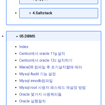
치하는 방법
postgresSQL 9.2.4 설치
4.Saltstack
Gzip 압축률 확인
postgresSQL 9.4.26 설치
Gzip으로 압축된 파일 내용
Postgresql 데이터 백업및관
기
리
05.DBMS
Iptables에서 icmp차단
Index
Centos에서 oracle 11g 설치
Lvm 볼륨 확장 및 파일시
Centos에서 oracle 12c 설치하기
용량 확장 작업
MariaDB 컴파일 후 초기설치할때 에러
Make multithread 옵션
Mysql Audit 기능 설정
Mysql innodb컴파일
Meminfo 내용 분석 방법
Mysql root 사용자 패스워드 재설정 방법
Oracle 몇가지 사용쿼리들
Nmcli기반의 네트워크 설
Oracle 실행절차