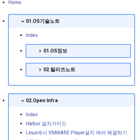
서 설치하기
Centos UUID확인방법
clamd설치,Sendmail 연동
Linux Container Runtime 
N1548 mgmt ip 설정
Zabbix구성하기
Ceph 스토리지 구축
설정
Php컴파일 정보 확인하기
Home
RedHat EnterpriseLinux 8
Mysql root 사용자 패스워드
Macos 연동
K8s 강제로 pod 종료시키
05. Ansible Playbook작성
본 소개
Pip로 docker compose 설치
재설정 방법
Centos 방화벽 명령 실패
Procmailrc를 이용한 스팸
방법
insecure registry 설정하기
기
N1548 배너설정
Roundcube 업데이트 후 
01.OS기술노트
오류
일 차단
Docker podman
Nexus(raw) 형태 리포지터리
인 ui변경
RedHat EnterpriseLinux 8.0
Oracle 몇가지 사용쿼리들
에서 curl을 이용한 파일 관리
Centos4에서 Bash 업데이
K8s 노드이름 변경
06. AWX 설치절차
스위치 정보 저장
Index
Release Note
Rancher 패스워드 초기화 방
명령어
진행하기
sendmail Trouble Shooting
Podman사용하기
Webalizer 설치하기
법
Oracle 실행절차
Kubeadm 노드추가
07. awx에서 rest api 사
01.OS정보
RedHat EnterpriseLinux 8.1
Proftpd chroot설정법
Centos5에서 Sendmail 구
Sendmail 로그 분석하기
Podman에서 컨테이너가 
아파치 트래픽 제한 CBAN
Release Note
01.모니터링
하기
되지 않을때 조치방법
Oracle10g업데이트 후 에러
설치하기
Kubeconfig 이해하기
08. Ansible Role
02.릴리즈노트
Seafile client설치(리눅스)
RedHat EnterpriseLinux 8.2
02.스토리지
Centos7(vsftp 3.x) chroo
Oracle에서 사용자Lock풀기
업로드폴더 웹실행 차단.
kubernetes 수직확장을 위
09. AWX 사용메뉴얼
Release Note
하기
virtualBox에서 windows11 설
VPA사용기
03.쉘스크립트개발
치하기
Centos6에 mysql 5.7설치하
웹로그 분석 Awstats 설치
10. 데이터 백업 복구
RedHat EnterpriseLinux 8.3
02.Open Infra
Centos7에 프록시 서버 설
기
기
kubernetes Istio구성정보
Release Note
하기
04.git
갤럭시 탭을 자동차 내비게이
11. Foreman와 Ansible
Index
션으로 환골탈퇴하기
Centos7 galera cluster설치
Kubernetes에서 노드 rejoi
RedHat EnterpriseLinux 8.4
Centos7환경에서 VNC서
Harbor 설치가이드
05.ELK Stack 공유
방법
12. awx구동시 AWX
Release Note
실행시킬때 vnc failed로 
관측 가능성 (Obserability) 요
corosync,pacemaker 기반의
Upgrading 무한반복 출력 
Linux에서 VMWARE Player설치 에러 해결하기
할때
약
06.HA구성
DB이중화
kubernetes에서 수평확장
결방법