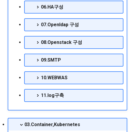
RedHat EnterpriseLinux 9.1
06.HA구성
Release Note
RHEL8에서 selinux OFF하
특정 노드에만 배포할 수 
Mysql 5.5 리플리케이션 구성
방법
taint 설정하기
하기
RedHat EnterpriseLinux 9.2
07.Openldap 구성
Release Note
RHEL환경에서 ssh 접속시
Mysql grant실행시 access
locale warning 메시지 출
denied 발생시 조치방법
08.Openstack 구성
RedHat EnterpriseLinux 9.3
조치사항
Release Note
Mysql replication 설정
09.SMTP
RockyLinux OS설치 절차
RedHat EnterpriseLinux 9.4
Mysql utf8설정
Release Note
Traffic Control 기반의 트
10.WEBWAS
제어
Mysql 기반의 리플리케이션
RedHat EnterpriseLinux 9.5
및 mmm 설치
11.log구축
Release Note
VMware GuestOS에서 마
5버튼 작동안될 경우 조치
Mysql 데이터값 변경하기
RedHat EnterpriseLinux 9.6
법
Release Note
mysql 리플리케이션 UUID오
03.Container,Kubernetes
centos bonding Active 
류문제
RedHat EnterpriseLinux 9.7
이스 변경