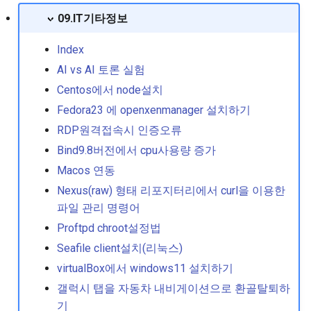
2
09.IT기타정보
싱글모드 진입절차
Index
AI vs AI 토론 실험
예전버전 패키지(커널) 보
Centos에서 node설치
수 설정
Fedora23 에 openxenmanager 설치하기
우분투 네트워크 설정하기
RDP원격접속시 인증오류
Bind9.8버전에서 cpu사용량 증가
우분투 몇가지 정보들
Macos 연동
Nexus(raw) 형태 리포지터리에서 curl을 이용한
우분투 resolv.conf 파일 
파일 관리 명령어
하기
Proftpd chroot설정법
재부팅 없이 임시로 호스
Seafile client설치(리눅스)
임 변경
virtualBox에서 windows11 설치하기
갤럭시 탭을 자동차 내비게이션으로 환골탈퇴하
저널로그에서 의 반복적인
기