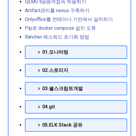
QEMU tcp원격접속 허용하기
RedHat EnterpriseLinux 8.5
위한 HPA소개
Artifact관리툴 nexus 구축하기
Release Note
Centos8에서 nic 이름 변경
리눅스를 데스크탑처럼 사용
07.Openldap 구성
Extrabackup을 이용한 mysql
Onlyoffice를 컨테이너 기반에서 설치하기
기.
백업 수행
pod 구동될때
RedHat EnterpriseLinux 8.6
Pip로 docker compose 설치 오류
Centos기반의 loop devic
Imageinspecterror or readl
08.Openstack 구성
Release Note
성
리눅스에서 스타도전기
invalid argument error 메
keepalived기반의 DB이중화
Rancher 패스워드 초기화 방법
발생
구현
09.SMTP
RedHat EnterpriseLinux 8.7
Centos에서 네이버 웨일
사이트신뢰성엔지니어링
01.모니터링
Release Note
하기
(SRE)의 요약
Rbac기반의 namespace 
Mariadb기반의 galera 구성 오
10.WEBWAS
부여
류메시지 조치
02.스토리지
RedHat EnterpriseLinux 8.8
Centos에서 본딩구성하기
크롬브라우져에서 공룡게임
11.log구축
Release Note
하기
워커노드 제외방법
Mariadb에서 패스워드 없이
Linux 디스크 스케쥴링
로그인할때
03.쉘스크립트개발
RedHat EnterpriseLinux 9
파일백업을위한 bareos 소개
일반계정에서 kubectl 사
본 소개
Oraclelinux8 버전에서 특
기 위한 절차
maxscale기반의 DB 이중화
04.git
전 커널로 부팅 하기
운영
홈미디어 구축하기 Emby
RedHat EnterpriseLinux 9.0
컨테이너 구동시 unknown
Release Note
RHEL8계열의 root 패스워
server host 메시지 뜨면서
My.cnf를 이용한 mysql바이너
05.ELK Stack 공유
초기화절차
동실패
리 로그 관리