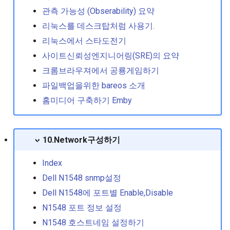
력 이슈
관측 가능성 (Obserability) 요약
리눅스를 데스크탑처럼 사용기.
좀비 프로세스 종료 방법
리눅스에서 스타도전기
특정버전의 rpm 패키지 설
사이트신뢰성엔지니어링(SRE)의 요약
하기
크롬브라우져에서 공룡게임하기
파일백업을위한 bareos 소개
홈미디어 구축하기 Emby
10.Network구성하기
Index
Dell N1548 snmp설정
Dell N1548에 포트별 Enable,Disable
N1548 포트 정보 설정
N1548 호스트네임 설정하기